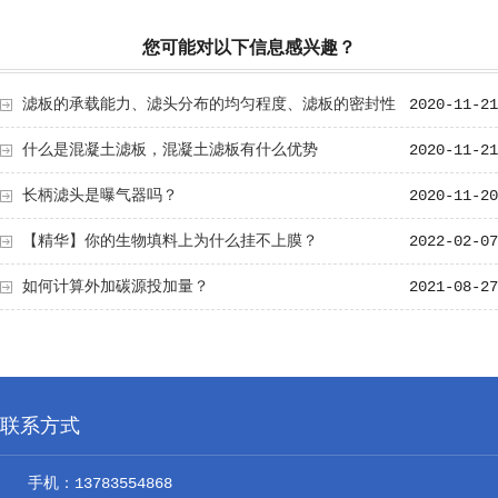
您可能对以下信息感兴趣？
滤板的承载能力、滤头分布的均匀程度、滤板的密封性
2020-11-21
能和滤头布水布气的科学性是滤板质量的四大要素
什么是混凝土滤板，混凝土滤板有什么优势
2020-11-21
长柄滤头是曝气器吗？
2020-11-20
【精华】你的生物填料上为什么挂不上膜？
2022-02-07
如何计算外加碳源投加量？
2021-08-27
联系方式
手机：13783554868