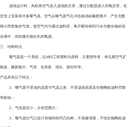
滤池运行时，风机将空气送入滤池的主管，通过分配器进入供氧支管，在
交管上安装有许多曝气器。空气从曝气器气孔冲击振动硅橡胶膜片，产生无数
细小而密集的气泡，使空气均匀通过滤料层，氧不断转移到污水与微生物的混
合液中，供给微生物生长的氧源。
三、结构特点
曝气器是一个系统，以
工程塑料为原料，主要部件有：单孔膜空气扩
ABS
散器、橡胶膜片、气管、支承座、堵头、密封件等。
产品具有以下特点：
、曝气器不受池内温度与气温之差，不受滤池高度及生物陶粒滤料空隙
1
率影响；
、气泡直径小，分布范围大；
2
、曝气器出气口设计有独特的凹凸结构，不易被堵塞，不怕生物陶粒滤
3