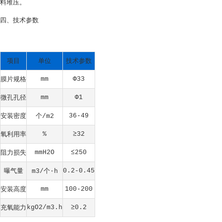
料堆压。
四、技术参数
项目
单位
技术参数
膜片规格
mm
Φ33
微孔孔径
mm
Φ1
安装密度
个
36-49
/m2
氧利用率
%
≥32
阻力损失
mmH2O
≤250
曝气量
个
0.2-0.45
m3/
·h
安装高度
mm
100-200
充氧能力
kgO2/m3.h
≥0.2