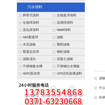
污水填料
辫带式填料
生物悬浮填料
生物球填料
琉璃球填料
流化床填料
MBBR填料
ABS絮凝球
滤板
水泥滤板
预制滤板
絮凝反应球
钢砼滤板
滤板滤头
混凝土滤板
不锈钢集水槽
不锈钢出水堰板
HDPE面包管
AFM活性玻璃滤料
滤
什
长