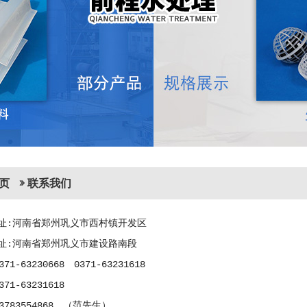
页
联系我们
址:河南省郑州巩义市西村镇开发区
址:河南省郑州巩义市建设路南段
71-63230668 0371-63231618
71-63231618
3783554868 （范先生）