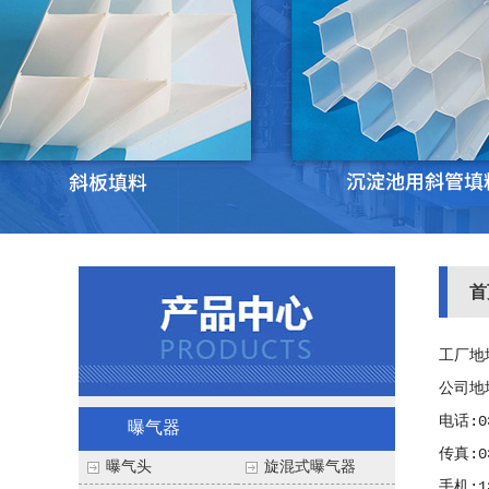
首
工厂地
公司地
电话:03
曝气器
传真:03
曝气头
旋混式曝气器
手机:1