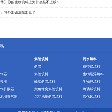
精华】你的生物填料上为什么挂不上膜？
何计算外加碳源投加量？
品
斜管填料
污水填料
斜管
辫带式填料
气器
斜管填料
生物悬浮填料
气器
蜂窝斜管填料
生物球填料
气扩散器
六角蜂窝斜管填料
琉璃球填料
池用曝气器
沉淀池用斜管填料
流化床填料