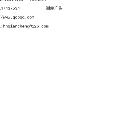
:147437534 谢绝广告
//www.qcbqq.com
l:hnqiancheng@126.com