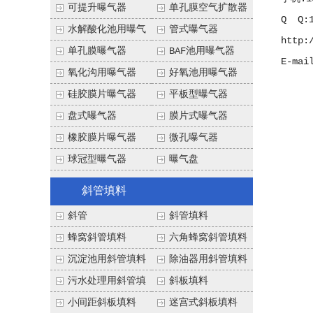
可提升曝气器
单孔膜空气扩散器
Q Q
水解酸化池用曝气
管式曝气器
http:
器
单孔膜曝气器
BAF池用曝气器
E-mai
氧化沟用曝气器
好氧池用曝气器
硅胶膜片曝气器
平板型曝气器
盘式曝气器
膜片式曝气器
橡胶膜片曝气器
微孔曝气器
球冠型曝气器
曝气盘
斜管填料
斜管
斜管填料
蜂窝斜管填料
六角蜂窝斜管填料
沉淀池用斜管填料
除油器用斜管填料
污水处理用斜管填
斜板填料
料
小间距斜板填料
迷宫式斜板填料