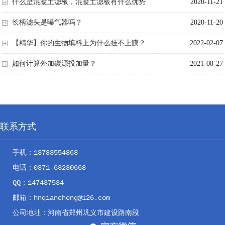
和滤头布水布气的科学性是滤板质量的四大要素
什么是混凝土滤板，混凝土滤板有什么优势
2020-11-21
长柄滤头是曝气器吗？
2020-11-20
【精华】你的生物填料上为什么挂不上膜？
2022-02-07
如何计算外加碳源投加量？
2021-08-27
联系方式
手机：13783554868
电话：0371-63230668
QQ：147437534
邮箱：hnqiancheng@126.com
公司地址：河南省郑州巩义市建设路南段